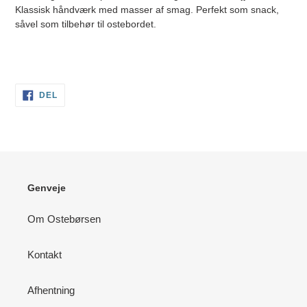
i
Klassisk håndværk med masser af smag. Perfekt som snack,
din
såvel som tilbehør til ostebordet.
indkøbskurv
DEL
DEL
PÅ
FACEBOOK
Genveje
Om Ostebørsen
Kontakt
Afhentning