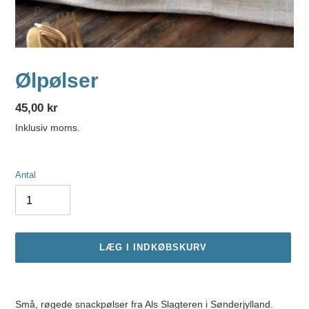
Ølpølser
Normalpris
45,00 kr
Inklusiv moms.
Antal
LÆG I INDKØBSKURV
Lægger
produkt
Små, røgede snackpølser fra Als Slagteren i Sønderjylland.