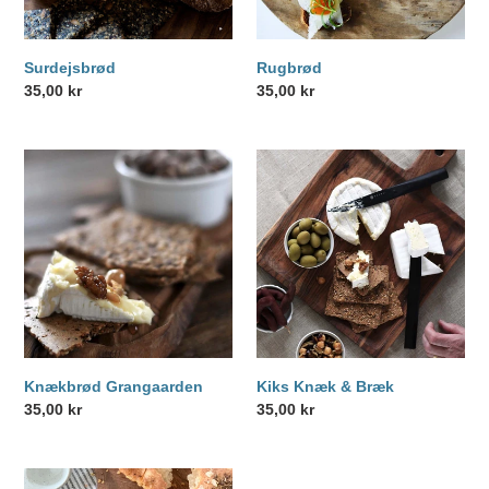
n
:
Surdejsbrød
Rugbrød
Normalpris
35,00 kr
Normalpris
35,00 kr
Knækbrød
Kiks
Grangaarden
Knæk
&
Bræk
Knækbrød Grangaarden
Kiks Knæk & Bræk
Normalpris
35,00 kr
Normalpris
35,00 kr
Foccacia