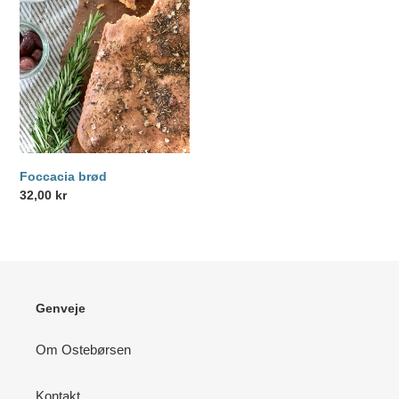
brød
Foccacia brød
Normalpris
32,00 kr
Genveje
Om Ostebørsen
Kontakt