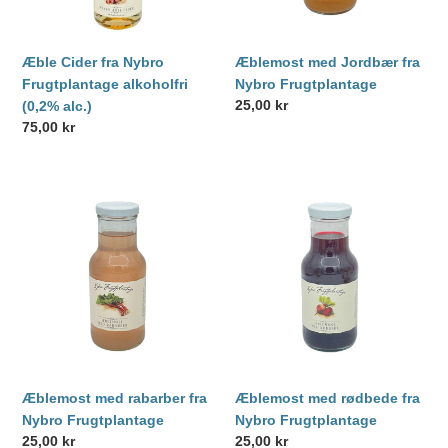
alc.)
n
:
Æble Cider fra Nybro
Æblemost med Jordbær fra
Frugtplantage alkoholfri
Nybro Frugtplantage
Normalpris
25,00 kr
(0,2% alc.)
Normalpris
75,00 kr
Æblemost
Æblemost
med
med
rabarber
rødbede
fra
fra
Nybro
Nybro
Frugtplantage
Frugtplantage
Æblemost med rabarber fra
Æblemost med rødbede fra
Nybro Frugtplantage
Nybro Frugtplantage
Normalpris
25,00 kr
Normalpris
25,00 kr