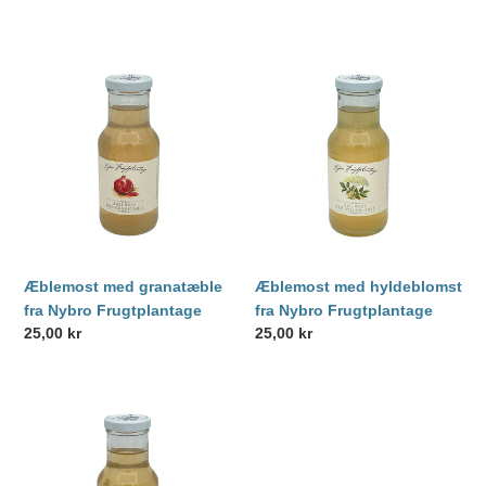
Æblemost
Æblemost
med
med
granatæble
hyldeblomst
fra
fra
Nybro
Nybro
Frugtplantage
Frugtplantage
Æblemost med granatæble
Æblemost med hyldeblomst
fra Nybro Frugtplantage
fra Nybro Frugtplantage
Normalpris
25,00 kr
Normalpris
25,00 kr
Æblemost
fra
Nybro
Frugtplantage