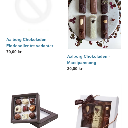
tre
n
varianter
:
Aalborg Chokoladen -
Flødeboller tre varianter
Normalpris
70,00 kr
Aalborg Chokoladen -
Marcipanstang
Normalpris
30,00 kr
Aalborg
Aalborg
Chokoladen
Chokoladen
-
-
Dessertstykker
Innovativ
9
Marcipanæske
stk.
3
stk