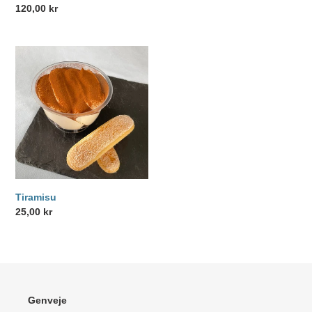
Normalpris
120,00 kr
Tiramisu
Tiramisu
Normalpris
25,00 kr
Genveje