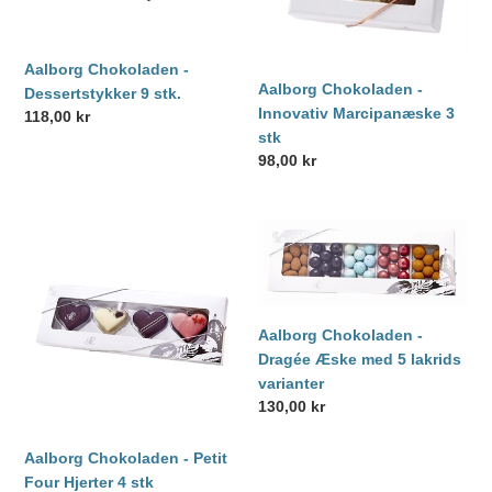
Aalborg Chokoladen -
Aalborg Chokoladen -
Dessertstykker 9 stk.
Innovativ Marcipanæske 3
Normalpris
118,00 kr
stk
Normalpris
98,00 kr
Aalborg
Aalborg
Chokoladen
Chokoladen
-
-
Petit
Dragée
Four
Æske
Aalborg Chokoladen -
Hjerter
med
Dragée Æske med 5 lakrids
4
5
varianter
stk
lakrids
Normalpris
130,00 kr
varianter
Aalborg Chokoladen - Petit
Four Hjerter 4 stk