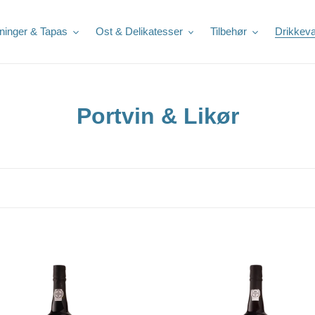
ninger & Tapas
Ost & Delikatesser
Tilbehør
Drikkeva
K
Portvin & Likør
o
l
l
e
k
Dalva
t
Colheita
2007
i