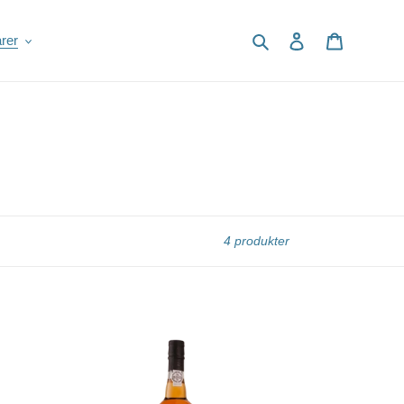
Søg
Log ind
Indkøbsku
rer
4 produkter
Dalva
Colheita
White
2011