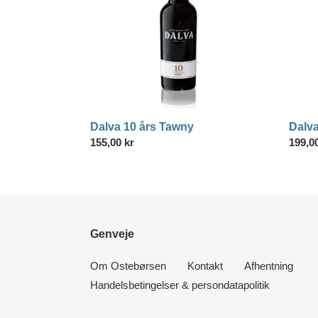
Dalva 10 års Tawny
Dalv
Normalpris
155,00 kr
Norma
199,0
Genveje
Om Ostebørsen
Kontakt
Afhentning
Handelsbetingelser & persondatapolitik