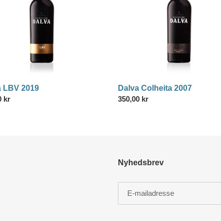
o
n
:
a LBV 2019
Dalva Colheita 2007
lpris
0 kr
Normalpris
350,00 kr
Nyhedsbrev