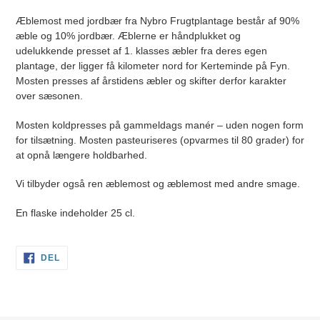
produkt
Æblemost med jordbær fra Nybro Frugtplantage består af 90%
i
æble og 10% jordbær. Æblerne er håndplukket og
din
udelukkende
presset af 1. klasses æbler fra deres egen
indkøbskurv
plantage, der ligger få kilometer nord for Kerteminde på Fyn.
Mosten presses af
årstidens æbler og skifter derfor karakter
over sæsonen.
Mosten koldpresses på gammeldags manér – uden nogen form
for
tilsætning. Mosten pasteuriseres (opvarmes til 80 grader)
for
at opnå længere holdbarhed.
Vi tilbyder også ren æblemost og æblemost med andre smage.
En flaske indeholder 25 cl.
DEL
DEL
PÅ
FACEBOOK