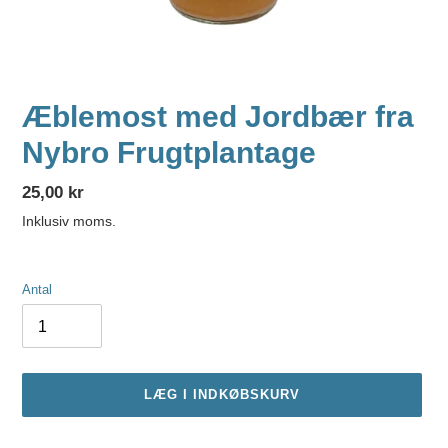
Æblemost med Jordbær fra
Nybro Frugtplantage
Normalpris
25,00 kr
Inklusiv moms.
Antal
LÆG I INDKØBSKURV
Lægger