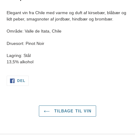
i
din
Elegant vin fra Chile med varme og duft af kirsebær, blåbær og
indkøbskurv
lidt peber, smagsnoter af jordbær, hindbær og brombær.
Område: Valle de Itata, Chile
Druesort: Pinot Noir
Lagring: Stål
13,5% alkohol
DEL
DEL
PÅ
FACEBOOK
TILBAGE TIL VIN