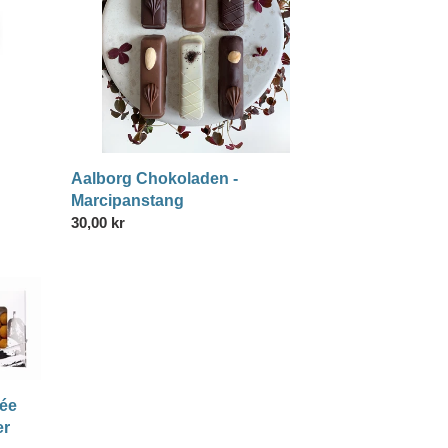
Aalborg Chokoladen -
Marcipanstang
Normalpris
30,00 kr
gée
er