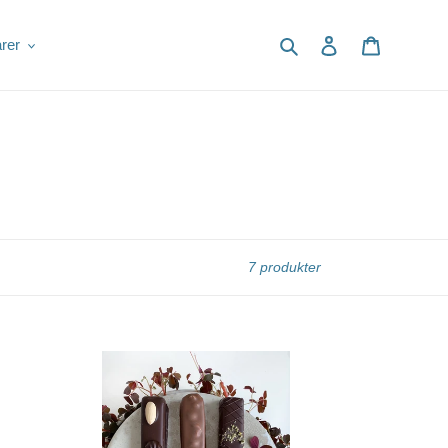
Søg
Log ind
Indkøbsku
rer
7 produkter
Aalborg
Chokoladen
-
Marcipanstang