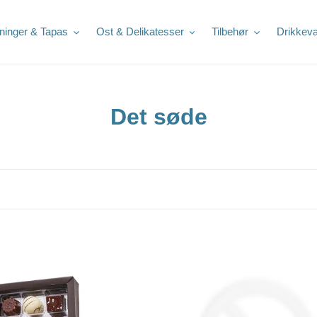
ninger & Tapas
Ost & Delikatesser
Tilbehør
Drikkeva
K
Det søde
o
l
l
e
k
rg
Aalborg
laden
t
Chokoladen
-
i
rtstykker
Flødeboller