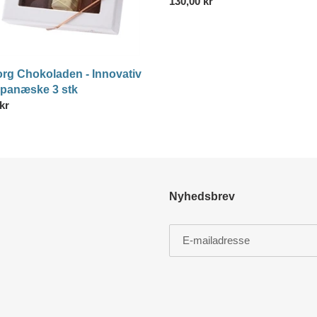
Normalpris
130,00 kr
varianter
rg Chokoladen - Innovativ
ipanæske 3 stk
lpris
kr
Nyhedsbrev