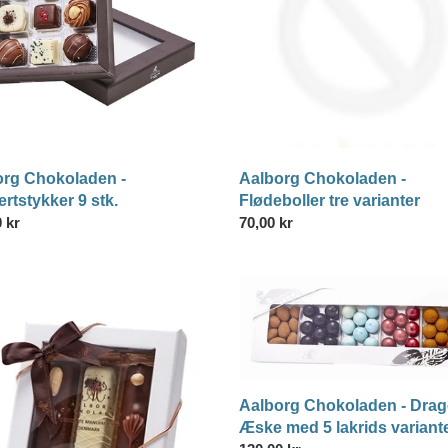
tre
o
varianter
n
:
org Chokoladen -
Aalborg Chokoladen -
rtstykker 9 stk.
Flødeboller tre varianter
lpris
 kr
Normalpris
70,00 kr
rg
Aalborg
laden
Chokoladen
-
tiv
Dragée
panæske
Æske
med
Aalborg Chokoladen - Dra
5
Æske med 5 lakrids variant
lakrids