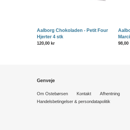
Aalbo
Aalborg Chokoladen - Petit Four
Marc
Hjerter 4 stk
Norma
98,00 
Normalpris
120,00 kr
Genveje
Om Ostebørsen
Kontakt
Afhentning
Handelsbetingelser & persondatapolitik